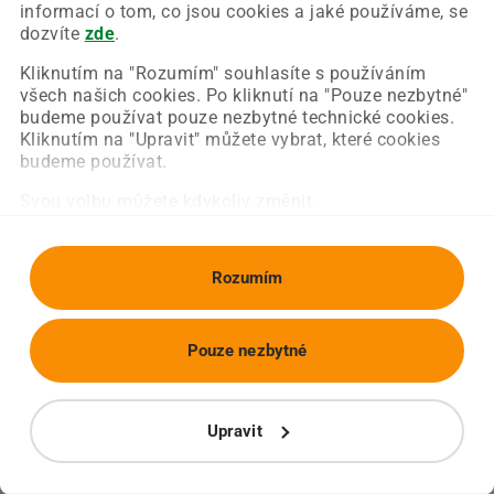
Chyba nastala na naší straně a už ji opravujeme.
informací o tom, co jsou cookies a jaké používáme, se
Zkuste prosím znovu načíst požadovanou stránku.
dozvíte
zde
.
Kliknutím na "Rozumím" souhlasíte s používáním
všech našich cookies. Po kliknutí na "Pouze nezbytné"
Obnovit stránku
Úvodní strana
budeme používat pouze nezbytné technické cookies.
Kliknutím na "Upravit" můžete vybrat, které cookies
budeme používat.
Svou volbu můžete kdykoliv změnit.
Rozumím
Pouze nezbytné
Upravit