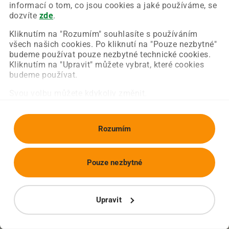
Chyba nastala na naší straně a už ji opravujeme.
informací o tom, co jsou cookies a jaké používáme, se
Zkuste prosím znovu načíst požadovanou stránku.
dozvíte
zde
.
Kliknutím na "Rozumím" souhlasíte s používáním
všech našich cookies. Po kliknutí na "Pouze nezbytné"
Obnovit stránku
Úvodní strana
budeme používat pouze nezbytné technické cookies.
Kliknutím na "Upravit" můžete vybrat, které cookies
budeme používat.
Svou volbu můžete kdykoliv změnit.
Rozumím
Pouze nezbytné
Upravit