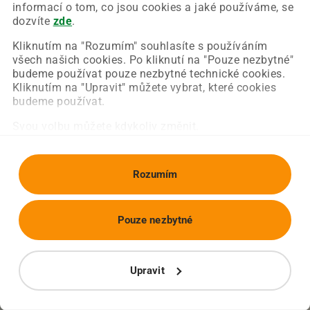
Chyba nastala na naší straně a už ji opravujeme.
informací o tom, co jsou cookies a jaké používáme, se
Zkuste prosím znovu načíst požadovanou stránku.
dozvíte
zde
.
Kliknutím na "Rozumím" souhlasíte s používáním
všech našich cookies. Po kliknutí na "Pouze nezbytné"
Obnovit stránku
Úvodní strana
budeme používat pouze nezbytné technické cookies.
Kliknutím na "Upravit" můžete vybrat, které cookies
budeme používat.
Svou volbu můžete kdykoliv změnit.
Rozumím
Pouze nezbytné
Upravit