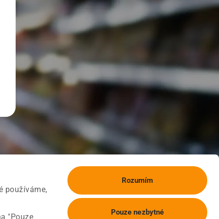
Rozumím
ké používáme,
Pouze nezbytné
na "Pouze