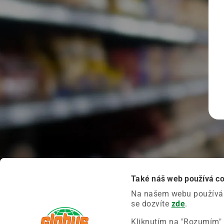
Také náš web používá c
Na našem webu používáme
se dozvíte
zde
.
Kliknutím na "Rozumím" 