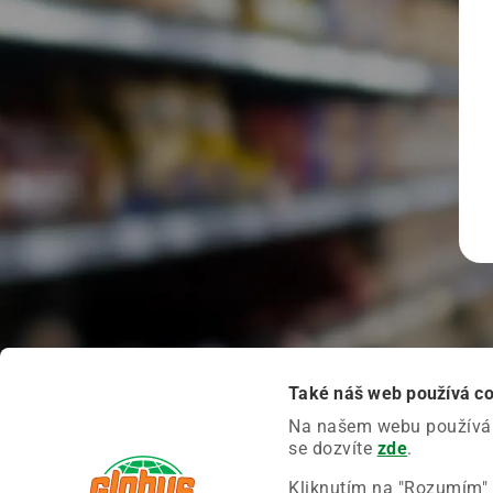
Také náš web používá c
Na našem webu používáme
se dozvíte
zde
.
Kliknutím na "Rozumím" 