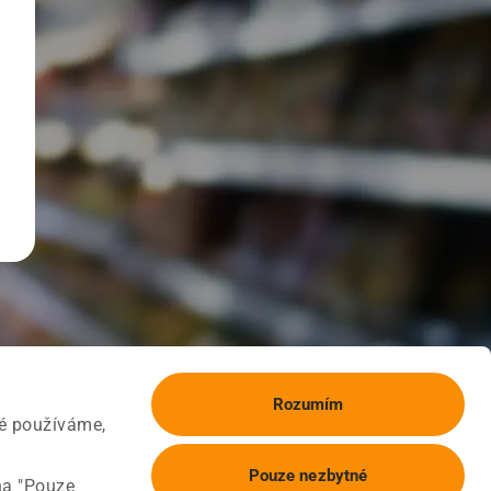
Rozumím
ké používáme,
Pouze nezbytné
na "Pouze