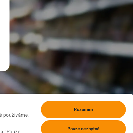
Rozumím
ké používáme,
Pouze nezbytné
na "Pouze