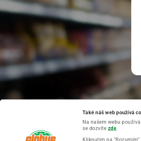
Také náš web používá c
Na našem webu používáme
se dozvíte
zde
.
Kliknutím na "Rozumím" 