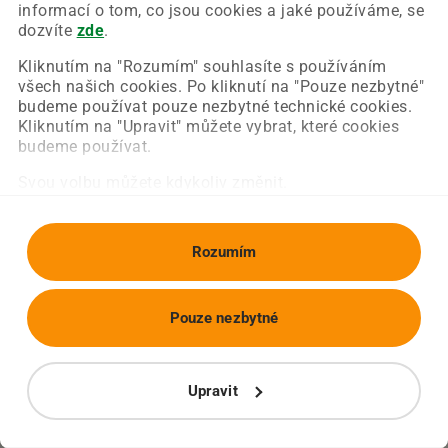
Chyba nastala na naší straně a už ji opravujeme.
informací o tom, co jsou cookies a jaké používáme, se
Zkuste prosím znovu načíst požadovanou stránku.
dozvíte
zde
.
Kliknutím na "Rozumím" souhlasíte s používáním
všech našich cookies. Po kliknutí na "Pouze nezbytné"
Obnovit stránku
Úvodní strana
budeme používat pouze nezbytné technické cookies.
Kliknutím na "Upravit" můžete vybrat, které cookies
budeme používat.
Svou volbu můžete kdykoliv změnit.
Rozumím
Pouze nezbytné
Upravit