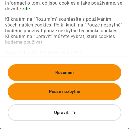
Chyba nastala na naší straně a už ji opravujeme.
informací o tom, co jsou cookies a jaké používáme, se
Zkuste prosím znovu načíst požadovanou stránku.
dozvíte
zde
.
Kliknutím na "Rozumím" souhlasíte s používáním
všech našich cookies. Po kliknutí na "Pouze nezbytné"
Obnovit stránku
Úvodní strana
budeme používat pouze nezbytné technické cookies.
Kliknutím na "Upravit" můžete vybrat, které cookies
budeme používat.
Svou volbu můžete kdykoliv změnit.
Rozumím
Pouze nezbytné
Upravit