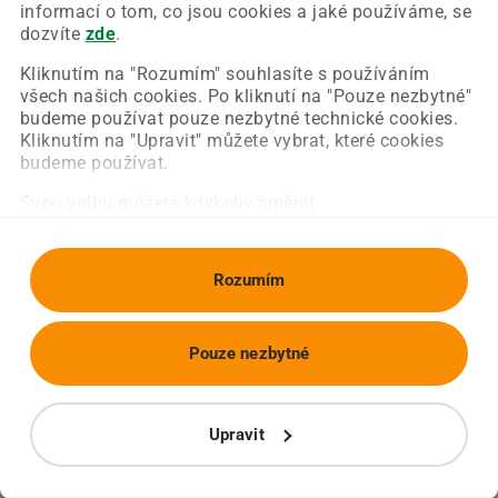
Chyba nastala na naší straně a už ji opravujeme.
informací o tom, co jsou cookies a jaké používáme, se
Zkuste prosím znovu načíst požadovanou stránku.
dozvíte
zde
.
Kliknutím na "Rozumím" souhlasíte s používáním
všech našich cookies. Po kliknutí na "Pouze nezbytné"
Obnovit stránku
Úvodní strana
budeme používat pouze nezbytné technické cookies.
Kliknutím na "Upravit" můžete vybrat, které cookies
budeme používat.
Svou volbu můžete kdykoliv změnit.
Rozumím
Pouze nezbytné
Upravit