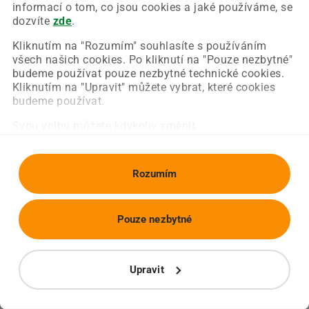
Chyba nastala na naší straně a už ji opravujeme.
informací o tom, co jsou cookies a jaké používáme, se
Zkuste prosím znovu načíst požadovanou stránku.
dozvíte
zde
.
Kliknutím na "Rozumím" souhlasíte s používáním
všech našich cookies. Po kliknutí na "Pouze nezbytné"
Obnovit stránku
Úvodní strana
budeme používat pouze nezbytné technické cookies.
Kliknutím na "Upravit" můžete vybrat, které cookies
budeme používat.
Svou volbu můžete kdykoliv změnit.
Rozumím
Pouze nezbytné
Upravit