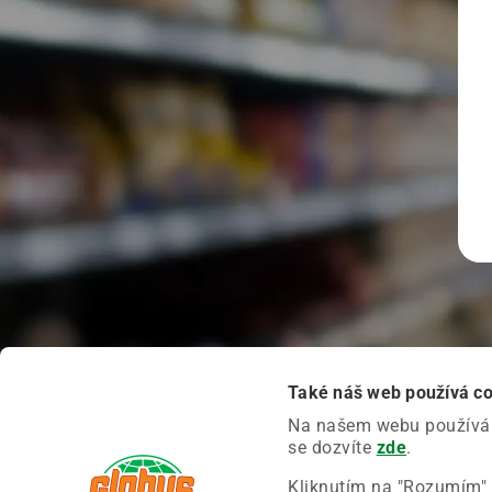
Také náš web používá c
Na našem webu používáme
se dozvíte
zde
.
Kliknutím na "Rozumím" 