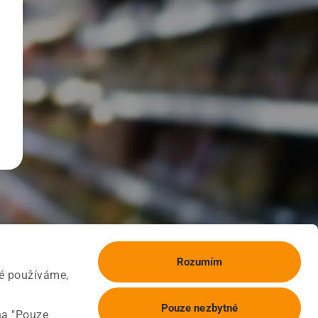
Rozumím
ké používáme,
Pouze nezbytné
na "Pouze