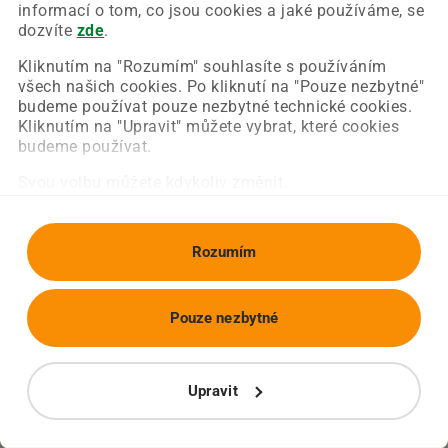
Chyba nastala na naší straně a už ji opravujeme.
informací o tom, co jsou cookies a jaké používáme, se
Zkuste prosím znovu načíst požadovanou stránku.
dozvíte
zde
.
Kliknutím na "Rozumím" souhlasíte s používáním
všech našich cookies. Po kliknutí na "Pouze nezbytné"
Obnovit stránku
Úvodní strana
budeme používat pouze nezbytné technické cookies.
Kliknutím na "Upravit" můžete vybrat, které cookies
budeme používat.
Svou volbu můžete kdykoliv změnit.
Rozumím
Pouze nezbytné
Upravit