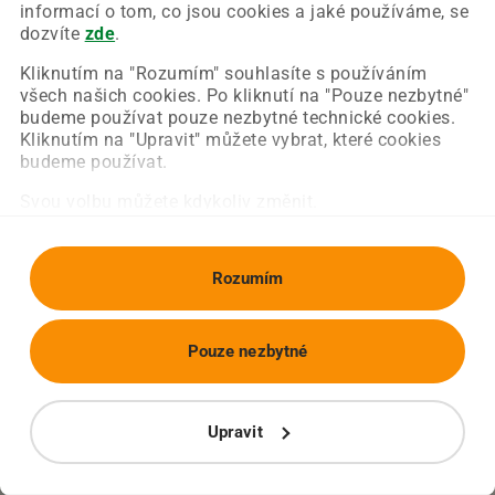
Chyba nastala na naší straně a už ji opravujeme.
informací o tom, co jsou cookies a jaké používáme, se
Zkuste prosím znovu načíst požadovanou stránku.
dozvíte
zde
.
Kliknutím na "Rozumím" souhlasíte s používáním
všech našich cookies. Po kliknutí na "Pouze nezbytné"
Obnovit stránku
Úvodní strana
budeme používat pouze nezbytné technické cookies.
Kliknutím na "Upravit" můžete vybrat, které cookies
budeme používat.
Svou volbu můžete kdykoliv změnit.
Rozumím
Pouze nezbytné
Upravit