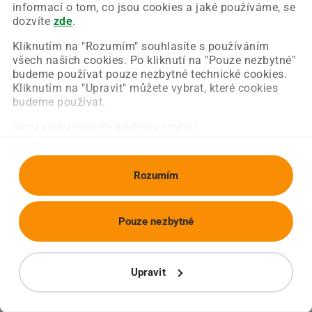
Chyba nastala na naší straně a už ji opravujeme.
informací o tom, co jsou cookies a jaké používáme, se
Zkuste prosím znovu načíst požadovanou stránku.
dozvíte
zde
.
Kliknutím na "Rozumím" souhlasíte s používáním
všech našich cookies. Po kliknutí na "Pouze nezbytné"
Obnovit stránku
Úvodní strana
budeme používat pouze nezbytné technické cookies.
Kliknutím na "Upravit" můžete vybrat, které cookies
budeme používat.
Svou volbu můžete kdykoliv změnit.
Rozumím
Pouze nezbytné
Upravit