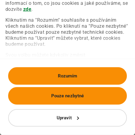
Chyba nastala na naší straně a už ji opravujeme.
informací o tom, co jsou cookies a jaké používáme, se
Zkuste prosím znovu načíst požadovanou stránku.
dozvíte
zde
.
Kliknutím na "Rozumím" souhlasíte s používáním
všech našich cookies. Po kliknutí na "Pouze nezbytné"
Obnovit stránku
Úvodní strana
budeme používat pouze nezbytné technické cookies.
Kliknutím na "Upravit" můžete vybrat, které cookies
budeme používat.
Svou volbu můžete kdykoliv změnit.
Rozumím
Pouze nezbytné
Upravit