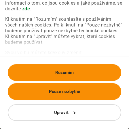
Chyba nastala na naší straně a už ji opravujeme.
informací o tom, co jsou cookies a jaké používáme, se
Zkuste prosím znovu načíst požadovanou stránku.
dozvíte
zde
.
Kliknutím na "Rozumím" souhlasíte s používáním
všech našich cookies. Po kliknutí na "Pouze nezbytné"
Obnovit stránku
Úvodní strana
budeme používat pouze nezbytné technické cookies.
Kliknutím na "Upravit" můžete vybrat, které cookies
budeme používat.
Svou volbu můžete kdykoliv změnit.
Rozumím
Pouze nezbytné
Upravit