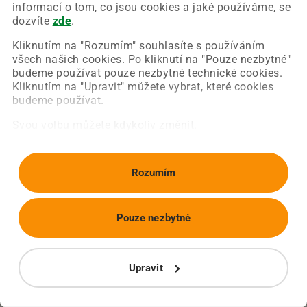
Chyba nastala na naší straně a už ji opravujeme.
informací o tom, co jsou cookies a jaké používáme, se
Zkuste prosím znovu načíst požadovanou stránku.
dozvíte
zde
.
Kliknutím na "Rozumím" souhlasíte s používáním
všech našich cookies. Po kliknutí na "Pouze nezbytné"
Obnovit stránku
Úvodní strana
budeme používat pouze nezbytné technické cookies.
Kliknutím na "Upravit" můžete vybrat, které cookies
budeme používat.
Svou volbu můžete kdykoliv změnit.
Rozumím
Pouze nezbytné
Upravit