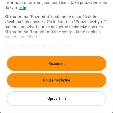
Chyba nastala na naší straně a už ji opravujeme.
informací o tom, co jsou cookies a jaké používáme, se
Zkuste prosím znovu načíst požadovanou stránku.
dozvíte
zde
.
Kliknutím na "Rozumím" souhlasíte s používáním
všech našich cookies. Po kliknutí na "Pouze nezbytné"
Obnovit stránku
Úvodní strana
budeme používat pouze nezbytné technické cookies.
Kliknutím na "Upravit" můžete vybrat, které cookies
budeme používat.
Svou volbu můžete kdykoliv změnit.
Rozumím
Pouze nezbytné
Upravit