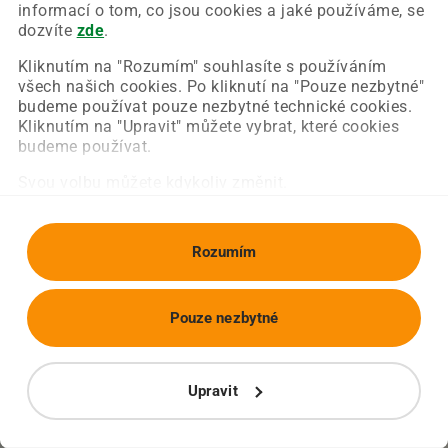
Chyba nastala na naší straně a už ji opravujeme.
informací o tom, co jsou cookies a jaké používáme, se
Zkuste prosím znovu načíst požadovanou stránku.
dozvíte
zde
.
Kliknutím na "Rozumím" souhlasíte s používáním
všech našich cookies. Po kliknutí na "Pouze nezbytné"
Obnovit stránku
Úvodní strana
budeme používat pouze nezbytné technické cookies.
Kliknutím na "Upravit" můžete vybrat, které cookies
budeme používat.
Svou volbu můžete kdykoliv změnit.
Rozumím
Pouze nezbytné
Upravit