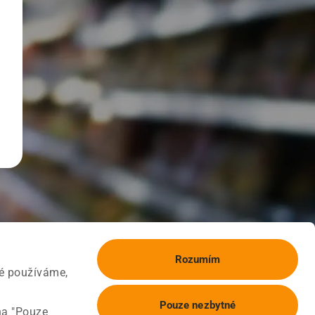
Rozumím
ké používáme,
Pouze nezbytné
na "Pouze