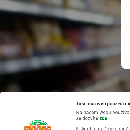
Také náš web používá c
Na našem webu používáme
se dozvíte
zde
.
Kliknutím na "Rozumím" 