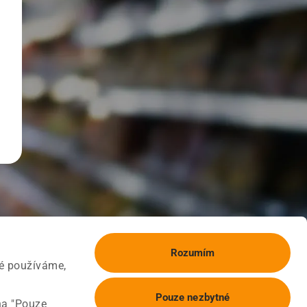
Rozumím
ké používáme,
Pouze nezbytné
na "Pouze