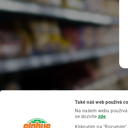
Také náš web používá c
Na našem webu používáme
se dozvíte
zde
.
Kliknutím na "Rozumím" 