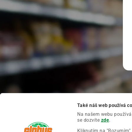
Také náš web používá c
Na našem webu používáme
se dozvíte
zde
.
Kliknutím na "Rozumím" 