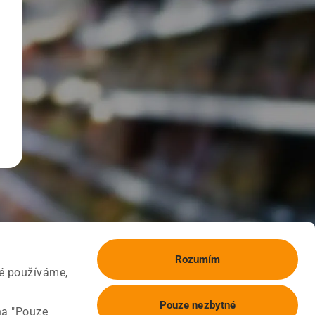
Rozumím
ké používáme,
Pouze nezbytné
na "Pouze