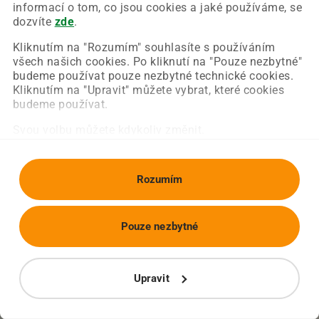
Chyba nastala na naší straně a už ji opravujeme.
informací o tom, co jsou cookies a jaké používáme, se
Zkuste prosím znovu načíst požadovanou stránku.
dozvíte
zde
.
Kliknutím na "Rozumím" souhlasíte s používáním
všech našich cookies. Po kliknutí na "Pouze nezbytné"
Obnovit stránku
Úvodní strana
budeme používat pouze nezbytné technické cookies.
Kliknutím na "Upravit" můžete vybrat, které cookies
budeme používat.
Svou volbu můžete kdykoliv změnit.
Rozumím
Pouze nezbytné
Upravit