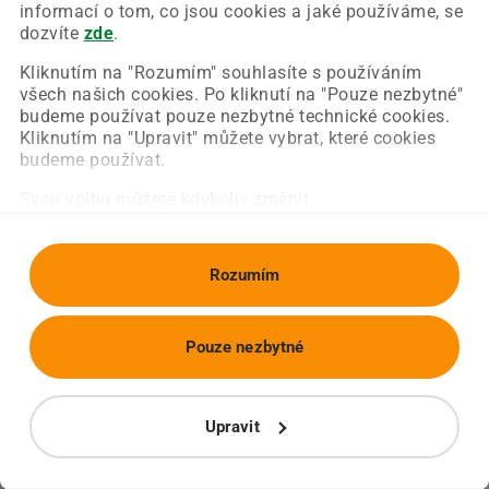
Chyba nastala na naší straně a už ji opravujeme.
informací o tom, co jsou cookies a jaké používáme, se
Zkuste prosím znovu načíst požadovanou stránku.
dozvíte
zde
.
Kliknutím na "Rozumím" souhlasíte s používáním
všech našich cookies. Po kliknutí na "Pouze nezbytné"
Obnovit stránku
Úvodní strana
budeme používat pouze nezbytné technické cookies.
Kliknutím na "Upravit" můžete vybrat, které cookies
budeme používat.
Svou volbu můžete kdykoliv změnit.
Rozumím
Pouze nezbytné
Upravit