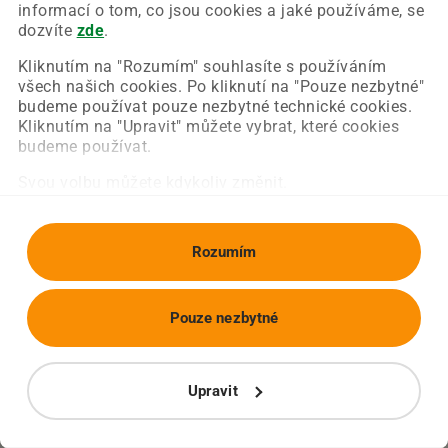
Chyba nastala na naší straně a už ji opravujeme.
informací o tom, co jsou cookies a jaké používáme, se
Zkuste prosím znovu načíst požadovanou stránku.
dozvíte
zde
.
Kliknutím na "Rozumím" souhlasíte s používáním
všech našich cookies. Po kliknutí na "Pouze nezbytné"
Obnovit stránku
Úvodní strana
budeme používat pouze nezbytné technické cookies.
Kliknutím na "Upravit" můžete vybrat, které cookies
budeme používat.
Svou volbu můžete kdykoliv změnit.
Rozumím
Pouze nezbytné
Upravit