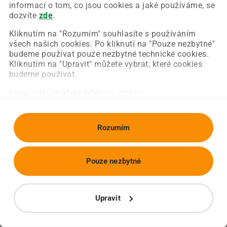
Chyba nastala na naší straně a už ji opravujeme.
informací o tom, co jsou cookies a jaké používáme, se
Zkuste prosím znovu načíst požadovanou stránku.
dozvíte
zde
.
Kliknutím na "Rozumím" souhlasíte s používáním
všech našich cookies. Po kliknutí na "Pouze nezbytné"
Obnovit stránku
Úvodní strana
budeme používat pouze nezbytné technické cookies.
Kliknutím na "Upravit" můžete vybrat, které cookies
budeme používat.
Svou volbu můžete kdykoliv změnit.
Rozumím
Pouze nezbytné
Upravit