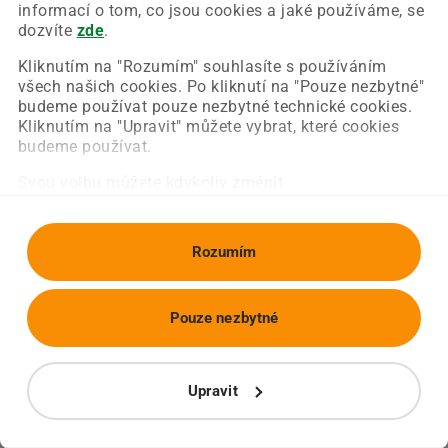
Chyba nastala na naší straně a už ji opravujeme.
informací o tom, co jsou cookies a jaké používáme, se
Zkuste prosím znovu načíst požadovanou stránku.
dozvíte
zde
.
Kliknutím na "Rozumím" souhlasíte s používáním
všech našich cookies. Po kliknutí na "Pouze nezbytné"
Obnovit stránku
Úvodní strana
budeme používat pouze nezbytné technické cookies.
Kliknutím na "Upravit" můžete vybrat, které cookies
budeme používat.
Svou volbu můžete kdykoliv změnit.
Rozumím
Pouze nezbytné
Upravit