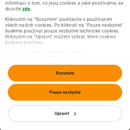
Chyba nastala na naší straně a už ji opravujeme.
informací o tom, co jsou cookies a jaké používáme, se
Zkuste prosím znovu načíst požadovanou stránku.
dozvíte
zde
.
Kliknutím na "Rozumím" souhlasíte s používáním
všech našich cookies. Po kliknutí na "Pouze nezbytné"
Obnovit stránku
Úvodní strana
budeme používat pouze nezbytné technické cookies.
Kliknutím na "Upravit" můžete vybrat, které cookies
budeme používat.
Svou volbu můžete kdykoliv změnit.
Rozumím
Pouze nezbytné
Upravit