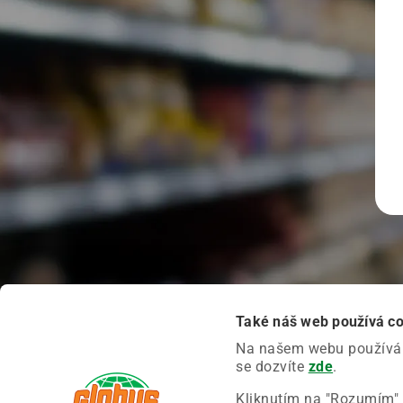
Také náš web používá c
Na našem webu používáme
se dozvíte
zde
.
Kliknutím na "Rozumím" 