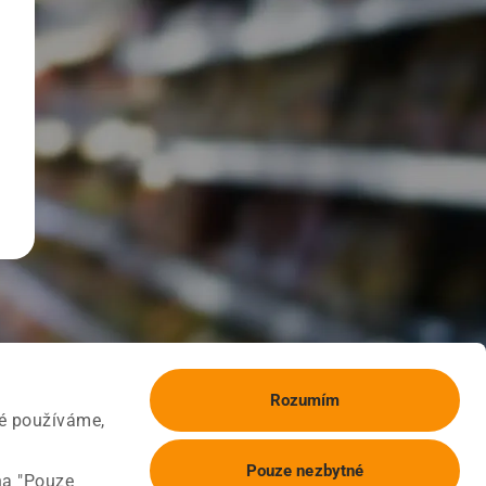
Rozumím
ké používáme,
Pouze nezbytné
na "Pouze