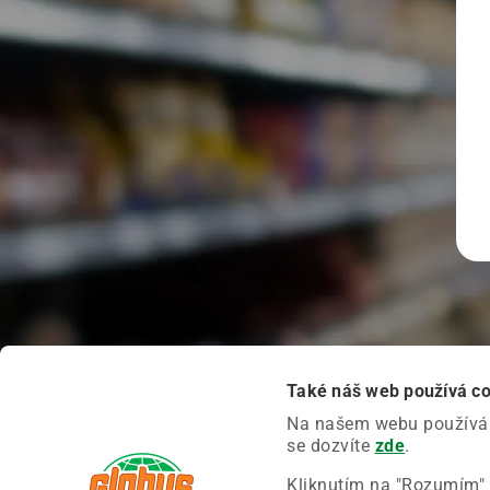
Také náš web používá c
Na našem webu používáme
se dozvíte
zde
.
Kliknutím na "Rozumím" 