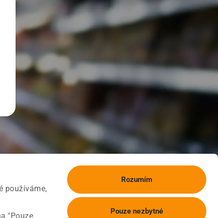
Rozumím
ké používáme,
Pouze nezbytné
na "Pouze