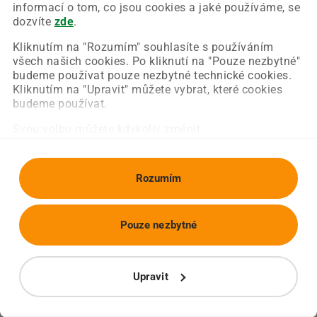
Chyba nastala na naší straně a už ji opravujeme.
informací o tom, co jsou cookies a jaké používáme, se
Zkuste prosím znovu načíst požadovanou stránku.
dozvíte
zde
.
Kliknutím na "Rozumím" souhlasíte s používáním
všech našich cookies. Po kliknutí na "Pouze nezbytné"
Obnovit stránku
Úvodní strana
budeme používat pouze nezbytné technické cookies.
Kliknutím na "Upravit" můžete vybrat, které cookies
budeme používat.
Svou volbu můžete kdykoliv změnit.
Rozumím
Pouze nezbytné
Upravit