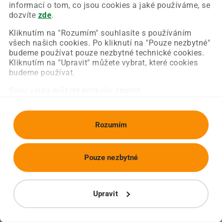
Chyba nastala na naší straně a už ji opravujeme.
informací o tom, co jsou cookies a jaké používáme, se
Zkuste prosím znovu načíst požadovanou stránku.
dozvíte
zde
.
Kliknutím na "Rozumím" souhlasíte s používáním
všech našich cookies. Po kliknutí na "Pouze nezbytné"
Obnovit stránku
Úvodní strana
budeme používat pouze nezbytné technické cookies.
Kliknutím na "Upravit" můžete vybrat, které cookies
budeme používat.
Svou volbu můžete kdykoliv změnit.
Rozumím
Pouze nezbytné
Upravit