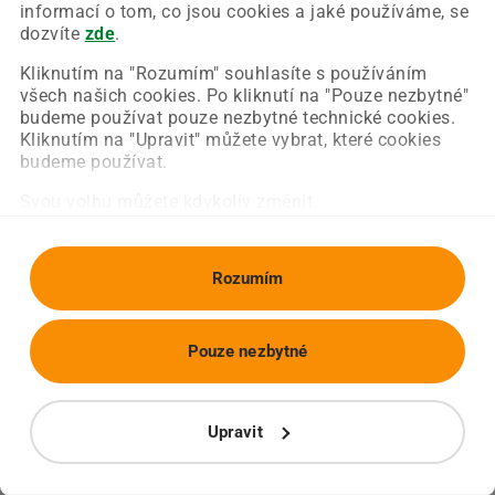
Chyba nastala na naší straně a už ji opravujeme.
informací o tom, co jsou cookies a jaké používáme, se
Zkuste prosím znovu načíst požadovanou stránku.
dozvíte
zde
.
Kliknutím na "Rozumím" souhlasíte s používáním
všech našich cookies. Po kliknutí na "Pouze nezbytné"
Obnovit stránku
Úvodní strana
budeme používat pouze nezbytné technické cookies.
Kliknutím na "Upravit" můžete vybrat, které cookies
budeme používat.
Svou volbu můžete kdykoliv změnit.
Rozumím
Pouze nezbytné
Upravit