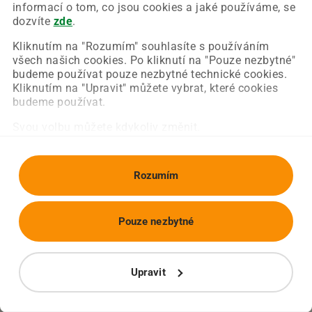
Chyba nastala na naší straně a už ji opravujeme.
informací o tom, co jsou cookies a jaké používáme, se
Zkuste prosím znovu načíst požadovanou stránku.
dozvíte
zde
.
Kliknutím na "Rozumím" souhlasíte s používáním
všech našich cookies. Po kliknutí na "Pouze nezbytné"
Obnovit stránku
Úvodní strana
budeme používat pouze nezbytné technické cookies.
Kliknutím na "Upravit" můžete vybrat, které cookies
budeme používat.
Svou volbu můžete kdykoliv změnit.
Rozumím
Pouze nezbytné
Upravit