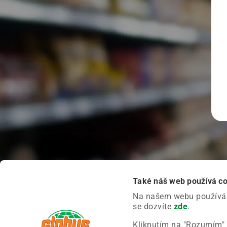
Také náš web používá c
Na našem webu používáme
se dozvíte
zde
.
Kliknutím na "Rozumím" 