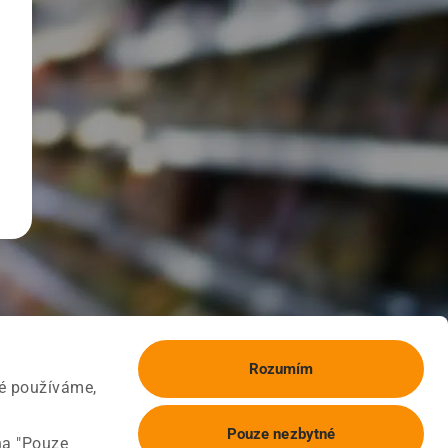
Rozumím
ké používáme,
Pouze nezbytné
na "Pouze