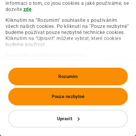
Chyba nastala na naší straně a už ji opravujeme.
informací o tom, co jsou cookies a jaké používáme, se
Zkuste prosím znovu načíst požadovanou stránku.
dozvíte
zde
.
Kliknutím na "Rozumím" souhlasíte s používáním
všech našich cookies. Po kliknutí na "Pouze nezbytné"
Obnovit stránku
Úvodní strana
budeme používat pouze nezbytné technické cookies.
Kliknutím na "Upravit" můžete vybrat, které cookies
budeme používat.
Svou volbu můžete kdykoliv změnit.
Rozumím
Pouze nezbytné
Upravit