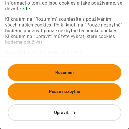
Chyba nastala na naší straně a už ji opravujeme.
informací o tom, co jsou cookies a jaké používáme, se
Zkuste prosím znovu načíst požadovanou stránku.
dozvíte
zde
.
Kliknutím na "Rozumím" souhlasíte s používáním
všech našich cookies. Po kliknutí na "Pouze nezbytné"
Obnovit stránku
Úvodní strana
budeme používat pouze nezbytné technické cookies.
Kliknutím na "Upravit" můžete vybrat, které cookies
budeme používat.
Svou volbu můžete kdykoliv změnit.
Rozumím
Pouze nezbytné
Upravit