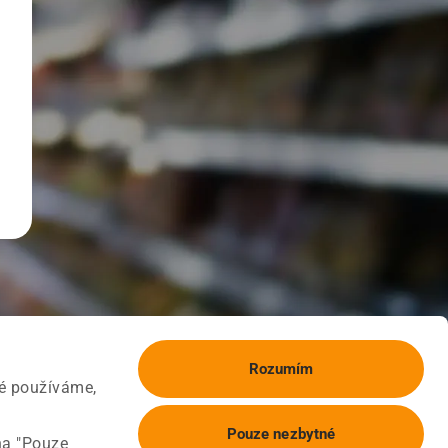
Rozumím
ké používáme,
Pouze nezbytné
na "Pouze