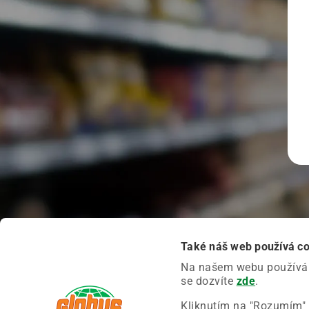
Také náš web používá c
Na našem webu používáme
se dozvíte
zde
.
Kliknutím na "Rozumím" 