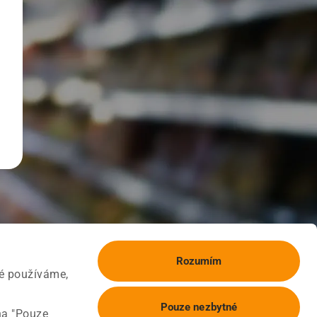
Rozumím
ké používáme,
Pouze nezbytné
na "Pouze