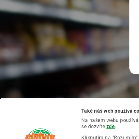
Také náš web používá c
Na našem webu používáme
se dozvíte
zde
.
Kliknutím na "Rozumím" 