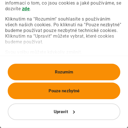
Chyba nastala na naší straně a už ji opravujeme.
informací o tom, co jsou cookies a jaké používáme, se
Zkuste prosím znovu načíst požadovanou stránku.
dozvíte
zde
.
Kliknutím na "Rozumím" souhlasíte s používáním
všech našich cookies. Po kliknutí na "Pouze nezbytné"
Obnovit stránku
Úvodní strana
budeme používat pouze nezbytné technické cookies.
Kliknutím na "Upravit" můžete vybrat, které cookies
budeme používat.
Svou volbu můžete kdykoliv změnit.
Rozumím
Pouze nezbytné
Upravit