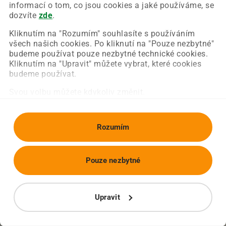
Chyba nastala na naší straně a už ji opravujeme.
informací o tom, co jsou cookies a jaké používáme, se
Zkuste prosím znovu načíst požadovanou stránku.
dozvíte
zde
.
Kliknutím na "Rozumím" souhlasíte s používáním
všech našich cookies. Po kliknutí na "Pouze nezbytné"
Obnovit stránku
Úvodní strana
budeme používat pouze nezbytné technické cookies.
Kliknutím na "Upravit" můžete vybrat, které cookies
budeme používat.
Svou volbu můžete kdykoliv změnit.
Rozumím
Pouze nezbytné
Upravit