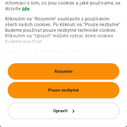
Chyba nastala na naší straně a už ji opravujeme.
informací o tom, co jsou cookies a jaké používáme, se
Zkuste prosím znovu načíst požadovanou stránku.
dozvíte
zde
.
Kliknutím na "Rozumím" souhlasíte s používáním
všech našich cookies. Po kliknutí na "Pouze nezbytné"
Obnovit stránku
Úvodní strana
budeme používat pouze nezbytné technické cookies.
Kliknutím na "Upravit" můžete vybrat, které cookies
budeme používat.
Svou volbu můžete kdykoliv změnit.
Rozumím
Pouze nezbytné
Upravit