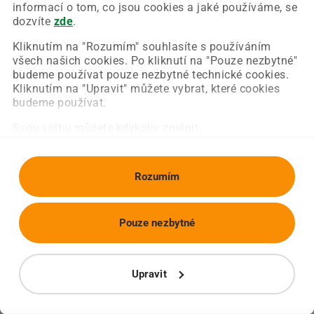
Chyba nastala na naší straně a už ji opravujeme.
informací o tom, co jsou cookies a jaké používáme, se
Zkuste prosím znovu načíst požadovanou stránku.
dozvíte
zde
.
Kliknutím na "Rozumím" souhlasíte s používáním
všech našich cookies. Po kliknutí na "Pouze nezbytné"
Obnovit stránku
Úvodní strana
budeme používat pouze nezbytné technické cookies.
Kliknutím na "Upravit" můžete vybrat, které cookies
budeme používat.
Svou volbu můžete kdykoliv změnit.
Rozumím
Pouze nezbytné
Upravit