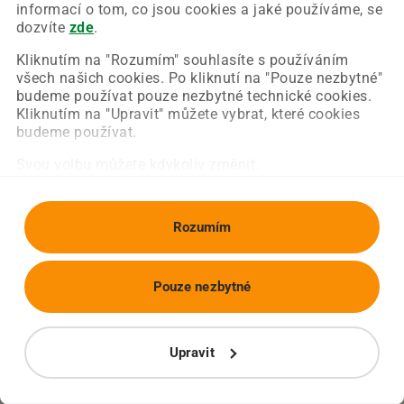
Chyba nastala na naší straně a už ji opravujeme.
informací o tom, co jsou cookies a jaké používáme, se
Zkuste prosím znovu načíst požadovanou stránku.
dozvíte
zde
.
Kliknutím na "Rozumím" souhlasíte s používáním
všech našich cookies. Po kliknutí na "Pouze nezbytné"
Obnovit stránku
Úvodní strana
budeme používat pouze nezbytné technické cookies.
Kliknutím na "Upravit" můžete vybrat, které cookies
budeme používat.
Svou volbu můžete kdykoliv změnit.
Rozumím
Pouze nezbytné
Upravit