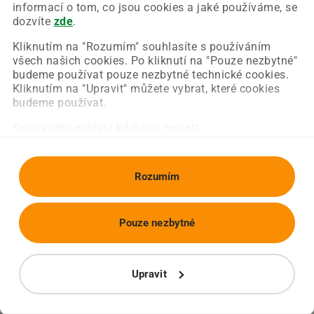
Chyba nastala na naší straně a už ji opravujeme.
informací o tom, co jsou cookies a jaké používáme, se
Zkuste prosím znovu načíst požadovanou stránku.
dozvíte
zde
.
Kliknutím na "Rozumím" souhlasíte s používáním
všech našich cookies. Po kliknutí na "Pouze nezbytné"
Obnovit stránku
Úvodní strana
budeme používat pouze nezbytné technické cookies.
Kliknutím na "Upravit" můžete vybrat, které cookies
budeme používat.
Svou volbu můžete kdykoliv změnit.
Rozumím
Pouze nezbytné
Upravit