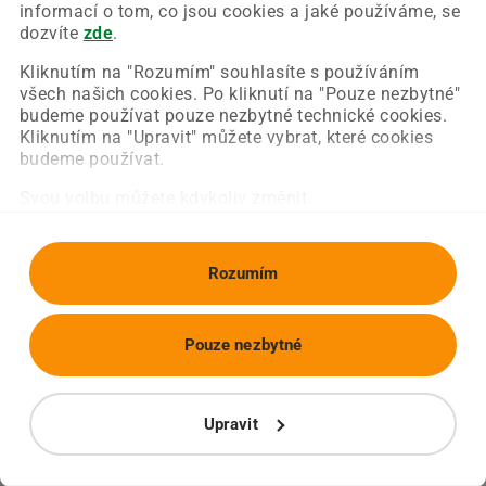
Chyba nastala na naší straně a už ji opravujeme.
informací o tom, co jsou cookies a jaké používáme, se
Zkuste prosím znovu načíst požadovanou stránku.
dozvíte
zde
.
Kliknutím na "Rozumím" souhlasíte s používáním
všech našich cookies. Po kliknutí na "Pouze nezbytné"
Obnovit stránku
Úvodní strana
budeme používat pouze nezbytné technické cookies.
Kliknutím na "Upravit" můžete vybrat, které cookies
budeme používat.
Svou volbu můžete kdykoliv změnit.
Rozumím
Pouze nezbytné
Upravit