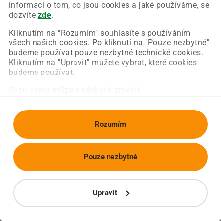
Chyba nastala na naší straně a už ji opravujeme.
informací o tom, co jsou cookies a jaké používáme, se
Zkuste prosím znovu načíst požadovanou stránku.
dozvíte
zde
.
Kliknutím na "Rozumím" souhlasíte s používáním
všech našich cookies. Po kliknutí na "Pouze nezbytné"
Obnovit stránku
Úvodní strana
budeme používat pouze nezbytné technické cookies.
Kliknutím na "Upravit" můžete vybrat, které cookies
budeme používat.
Svou volbu můžete kdykoliv změnit.
Rozumím
Pouze nezbytné
Upravit