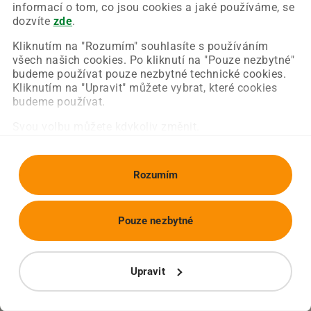
Chyba nastala na naší straně a už ji opravujeme.
informací o tom, co jsou cookies a jaké používáme, se
Zkuste prosím znovu načíst požadovanou stránku.
dozvíte
zde
.
Kliknutím na "Rozumím" souhlasíte s používáním
všech našich cookies. Po kliknutí na "Pouze nezbytné"
Obnovit stránku
Úvodní strana
budeme používat pouze nezbytné technické cookies.
Kliknutím na "Upravit" můžete vybrat, které cookies
budeme používat.
Svou volbu můžete kdykoliv změnit.
Rozumím
Pouze nezbytné
Upravit