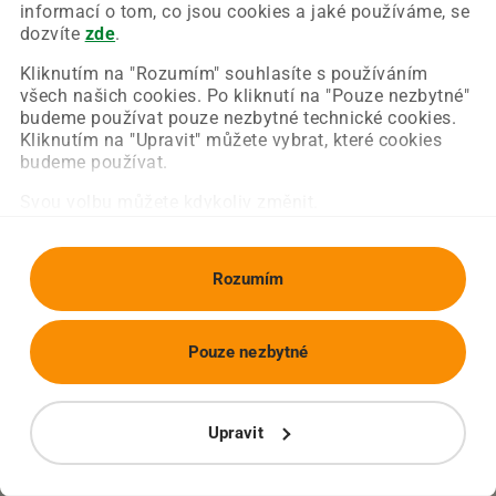
Chyba nastala na naší straně a už ji opravujeme.
informací o tom, co jsou cookies a jaké používáme, se
Zkuste prosím znovu načíst požadovanou stránku.
dozvíte
zde
.
Kliknutím na "Rozumím" souhlasíte s používáním
všech našich cookies. Po kliknutí na "Pouze nezbytné"
Obnovit stránku
Úvodní strana
budeme používat pouze nezbytné technické cookies.
Kliknutím na "Upravit" můžete vybrat, které cookies
budeme používat.
Svou volbu můžete kdykoliv změnit.
Rozumím
Pouze nezbytné
Upravit