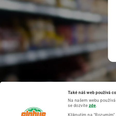
Také náš web používá c
Na našem webu používáme
se dozvíte
zde
.
Kliknutím na "Rozumím" 