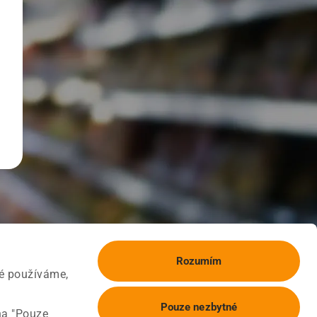
Rozumím
ké používáme,
Pouze nezbytné
na "Pouze